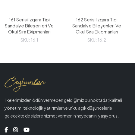
161 Serisi Izgara Tipi
162 Serisi Izgara Tipi
Sandalye Bileşenleri Ve
Sandalye Bileşenleri Ve
Okul Sıra Ekipmanları
Okul Sıra Ekipmanları
SKU:
16.1
SKU:
16.2
İlkelerimizden ödün vermeden geldiğimiz bu noktada; kaliteli
yönetim, teknolojik yatırımlar ve ufku açık düşüncelerle
gelecekte de sizlere hizmet vermenin heyecanını yaşıyoruz.