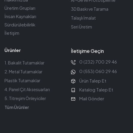
Üretim Grupları
3D Baskı ve Tarama
İnsan Kaynakları
Talaşlı İmalat
Sürdürülebilirlik
Seri Üretim
İletişim
Ürünler
İletişime Geçin
0 (232) 700 29 46
1. Bakalit Tutamaklar
0 (553) 060 29 46
2. Metal Tutamaklar
Ürün Talep Et
Plastik Tutamaklar
Katalog Talep Et
4. Panel Çit Aksesuarları
Mail Gönder
5. Titreşim Önleyiciler
Tüm Ürünler