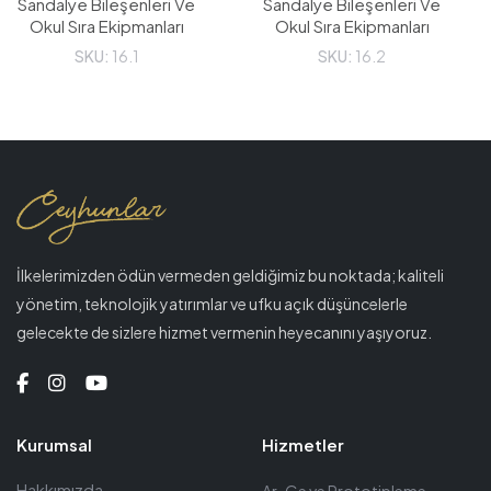
Sandalye Bileşenleri Ve
Sandalye Bileşenleri Ve
Okul Sıra Ekipmanları
Okul Sıra Ekipmanları
SKU:
16.1
SKU:
16.2
İlkelerimizden ödün vermeden geldiğimiz bu noktada; kaliteli
yönetim, teknolojik yatırımlar ve ufku açık düşüncelerle
gelecekte de sizlere hizmet vermenin heyecanını yaşıyoruz.
Kurumsal
Hizmetler
Hakkımızda
Ar-Ge ve Prototipleme