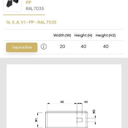
PP
RAL 7035
16.5.A.V1 - PP - RAL 7035
Width (W)
Height (H)
Height (H2)
20
40
40
Sepete Ekle