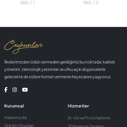
SKU:
7.1
SKU:
7.2
İlkelerimizden ödün vermeden geldiğimiz bu noktada; kaliteli
yönetim, teknolojik yatırımlar ve ufku açık düşüncelerle
gelecekte de sizlere hizmet vermenin heyecanını yaşıyoruz.
Kurumsal
Hizmetler
Hakkımızda
Ar-Ge ve Prototipleme
Üretim Grupları
3D Baskı ve Tarama